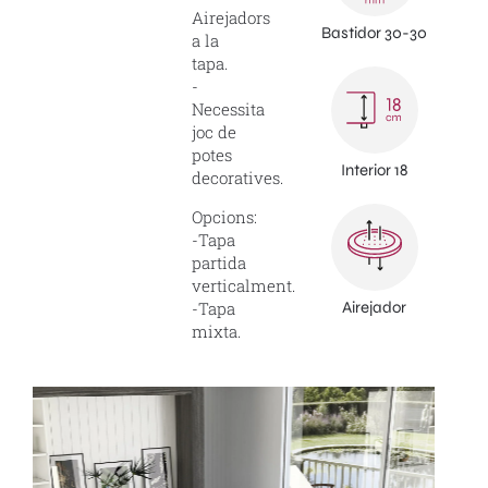
Airejadors
Bastidor 30-30
a la
tapa.
-
Necessita
joc de
potes
Interior 18
decoratives.
Opcions:
-Tapa
partida
verticalment.
-Tapa
Airejador
mixta.