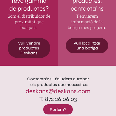
teva gamma
productes,
de productes?
contacta’ns
Som el distribuidor de
T’enviarem
proximitat que
informació de la
busques.
botiga més propera.
Vull vendre
Vull localitzar
productes
una botiga
Deskans
Contacta’ns i t’ajudem a trobar
els productes que necessites:
deskans@deskans.com
T. 872 26 06 03
Parlem?