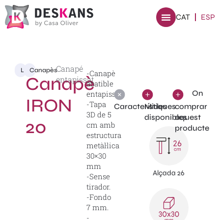
CAT
ESP
Canapé
Llits
Canapès
-Canapè
Canapè
entapissat
abatible
On
entapissat.
IRON
-Tapa
Característiques
Mides
comprar
3D de 5
disponibles
aquest
20
cm amb
producte
estructura
metàl·lica
30×30
mm
Alçada 26
-Sense
tirador.
-Fondo
7 mm.
-