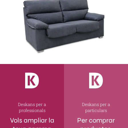
Deskans per a
Deskans per a
professionals
particulars
Vols ampliar la
Per comprar