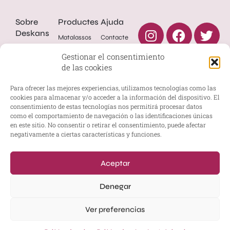
Sobre
Productes
Ajuda
Deskans
Matalassos
Contacte
Deskans
Llits
Política de
Gestionar el consentimiento
privacitat
Sobre
de las cookies
Complements
nosaltres
Avís legal
Tapisseries
Serveis
Para ofrecer las mejores experiencias, utilizamos tecnologías como las
Declaració
cookies para almacenar y/o acceder a la información del dispositivo. El
d'accessibilitat
consentimiento de estas tecnologías nos permitirá procesar datos
Mapa web
como el comportamiento de navegación o las identificaciones únicas
en este sitio. No consentir o retirar el consentimiento, puede afectar
© Deskans
negativamente a ciertas características y funciones.
2023
Aceptar
Denegar
Ver preferencias