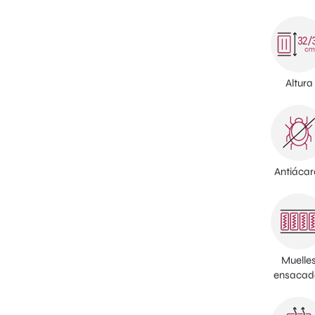
Altura
Antiácar
Muelle
ensacad