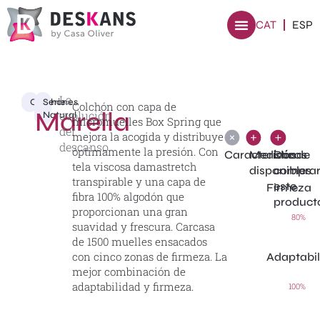
CAT
ESP
La
Colchones
Serie
Colchón con capa de
Marella
evolución
Natural
micromuelles Box Spring que
del
mejora la acogida y distribuye
descanso.
óptimamente la presión. Con
Características
Medidas
Dónde
tela viscosa damastretch
disponibles
compra
transpirable y una capa de
este
Firmeza
fibra 100% algodón que
product
proporcionan una gran
80%
suavidad y frescura. Carcasa
de 1500 muelles ensacados
con cinco zonas de firmeza. La
Adaptabi
mejor combinación de
adaptabilidad y firmeza.
100%